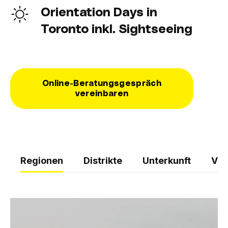
Orientation Days in
Toronto inkl. Sightseeing
Online-Beratungsgespräch
vereinbaren
Regionen
Distrikte
Unterkunft
Vor