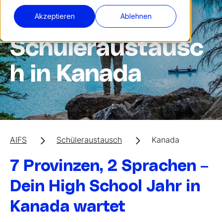
Akzeptieren
Ablehnen
✈️ inkl. begleiteter Ausreise
Schüleraustausc
h in Kanada
AIFS
Schüleraustausch
Kanada
7 Provinzen, 2 Sprachen –
Dein High School Jahr in
Kanada wartet