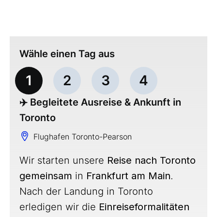
Wähle einen Tag aus
1
2
3
4
✈️ Begleitete Ausreise & Ankunft in
Toronto
lughafen
lughafen
to-Pearson
to-Pearson
N Tower
gara Fälle
Flughafen Toronto-Pearson
Wir starten unsere
Reise nach Toronto
gemeinsam
in
Frankfurt am Main
.
Nach der Landung in Toronto
erledigen wir die
Einreiseformalitäten