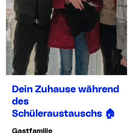
Dein Zuhause während
des
Schüleraustauschs 🏠
Gastfamilie