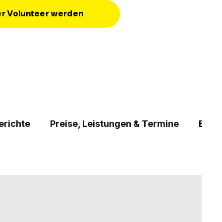
er Volunteer werden
erichte
Preise, Leistungen & Termine
Erfa