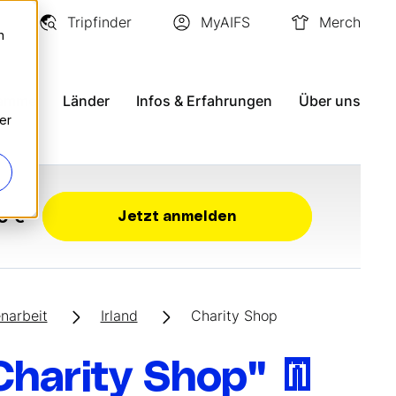
Tripfinder
MyAIFS
Merch
n
ramme
Länder
Infos & Erfahrungen
Über uns
er
0 €
Jetzt anmelden
enarbeit
Irland
Charity Shop
Charity Shop" 👖