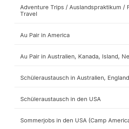
Adventure Trips / Auslandspraktikum / 
Travel
Au Pair in America
travel@aifs.de
Au Pair in Australien, Kanada, Island, 
aupairusa@aifs.de
+49 (0) 228 957 30-500
Schüleraustausch in Australien, Englan
aupair@aifs.de
+49 (0)228 957 30-600
Schüleraustausch in den USA
highschool@aifs.de
+49 (0) 228 957 30-450
Sommerjobs in den USA (Camp Americ
highschool@aifs.de