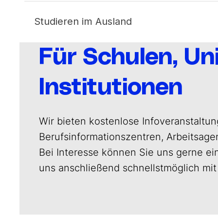
+49 (0) 228 957 30-400
Studieren im Ausland
camp@aifs.de
Für Schulen, Un
+49 (0) 228 957 30-350
studyabroad@aifs.de
Institutionen
+49 (0)228 957 30-300
Wir bieten kostenlose Infoveranstaltu
Berufsinformationszentren, Arbeitsage
Bei Interesse können Sie uns gerne ei
uns anschließend schnellstmöglich mit