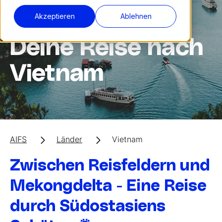
Akzeptieren
Ablehnen
Asien
Deine Reise nach
Vietnam
AIFS
Länder
Vietnam
Zwischen Reisfeldern und
Mekongdelta - Eine Reise
durch Südostasiens