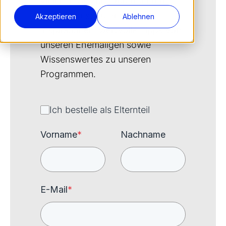
vielen Infos zum Durchblättern.
Darin findest du Reise-
Akzeptieren
Ablehnen
Inspirationen, wertvolle Tipps von
unseren Ehemaligen sowie
Wissenswertes zu unseren
Programmen.
Ich bestelle als Elternteil
Vorname
*
Nachname
E-Mail
*