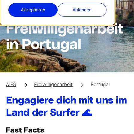
Akzeptieren
Ablehnen
Freiwilligenarbeit
Freiwilligenarbeit
in Portugal
AIFS
Freiwilligenarbeit
Portugal
Engagiere dich mit uns im
Land der Surfer 🌊
Fast Facts