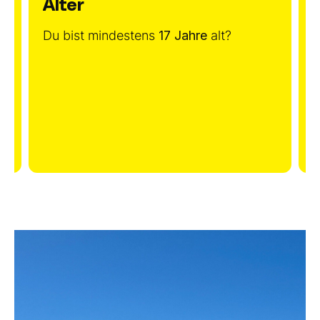
Alter
Du bist mindestens
17 Jahre
alt?
K
u
(
(
s
,