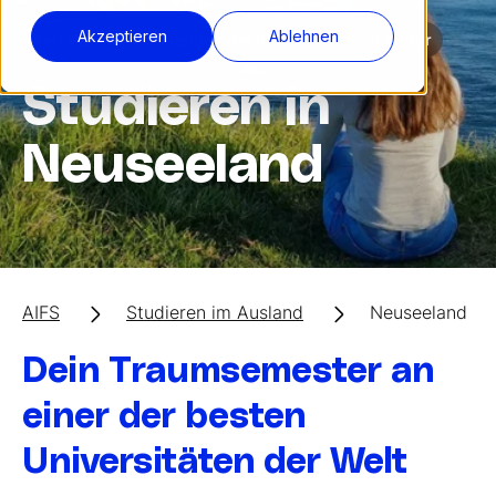
Akzeptieren
Ablehnen
Perfekt für Studierende oder direkt nach dem Abitur
Studieren in
Neuseeland
AIFS
Studieren im Ausland
Neuseeland
Dein Traumsemester an
einer der besten
Universitäten der Welt