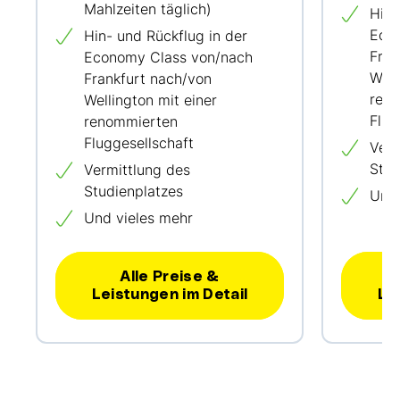
Mahlzeiten täglich)
Hin-
Eco
Hin- und Rückflug in der
Fran
Economy Class von/nach
Well
Frankfurt nach/von
ren
Wellington mit einer
Flug
renommierten
Fluggesellschaft
Verm
Stud
Vermittlung des
Studienplatzes
Und 
Und vieles mehr
Alle Preise &
Leistungen im Detail
Le