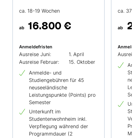
ca. 18-19 Wochen
ca. 37 
16.800 €
26
ab
ab
Anmeldefristen
Anmeldef
Ausreise Juni:
1. April
Ausreise
Ausreise Februar:
15. Oktober
Anm
Stud
Anmelde- und
neus
Studiengebühren für 45
Leis
neuseeländische
Sem
Leistungspunkte (Points) pro
Semester
Unte
Stud
Unterkunft im
Verp
Studentenwohnheim inkl.
Pro
Verpflegung während der
Mahl
Programmdauer (2