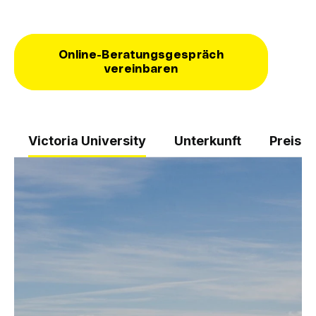
Online-Beratungsgespräch
vereinbaren
Victoria University
Unterkunft
Preise 