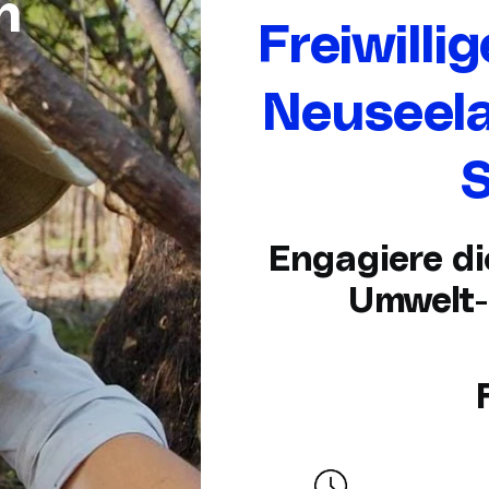
n
Freiwilli
Neuseela
S
Engagiere di
Umwelt-