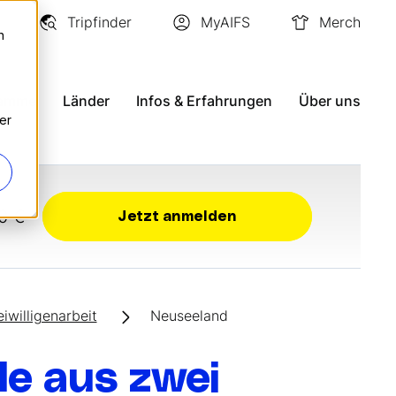
Tripfinder
MyAIFS
Merch
n
ramme
Länder
Infos & Erfahrungen
Über uns
er
0 €
Jetzt anmelden
eiwilligenarbeit
Neuseeland
e aus zwei