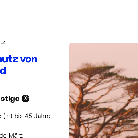
tz
hutz von
ld
stige 🥝
 (m) bis 45 Jahre
de März