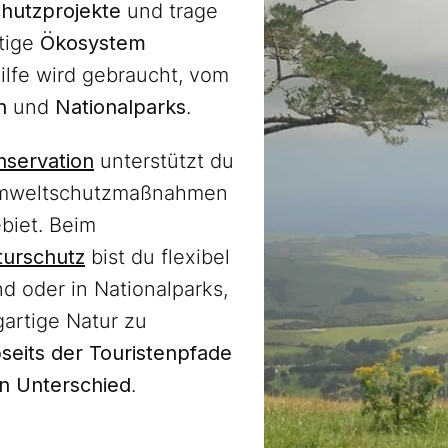
hutzprojekte
und trage
rtige
Ökosystem
lfe wird gebraucht, vom
n
und
Nationalparks
.
onservation
unterstützt du
Umweltschutzmaßnahmen
biet. Beim
turschutz
bist du flexibel
nd oder in Nationalparks,
gartige Natur zu
seits der Touristenpfade
n Unterschied
.