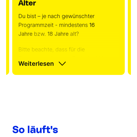
Alter
Du bist – je nach gewünschter
B
Programmzeit - mindestens
16
P
Jahre
bzw.
18 Jahre
alt?
m
g
Bitte beachte, dass für die
Programmzeiten von Ende Juni bis
Weiterlesen
Ende August
das Mindestalter für die
Teilnahme 18 Jahre beträgt.
So läuft's