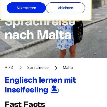
Sprachreise
Akzeptieren
Ablehnen
Sprachreise
nach Malta
AIFS
Sprachreise
Malta
Englisch lernen mit
Inselfeeling 🏝️
Fast Facts