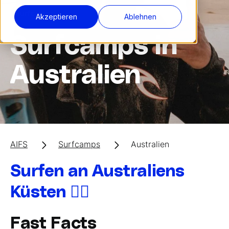
Surfcamps
Akzeptieren
Ablehnen
Surfcamps in
Australien
AIFS
Surfcamps
Australien
Surfen an Australiens
Küsten 🏄‍♂️
Fast Facts