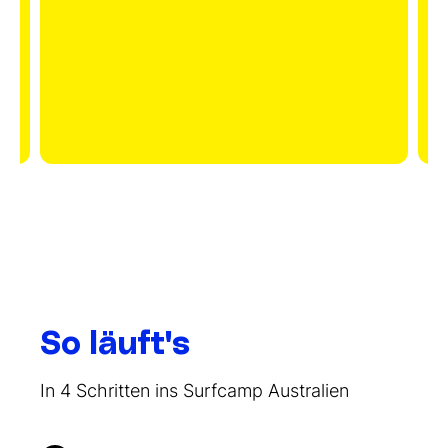
u
ö
N
So läuft's
In 4 Schritten ins Surfcamp Australien