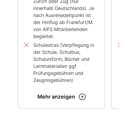
Zürich oder Zug (nur
Z
innerhalb Deutschlands). Je
i
nach Ausreisezeitpunkt ist
n
der Hinflug ab Frankfurt/M.
d
von AIFS Mitarbeitenden
v
begleitet.
b
Schulextras (Verpflegung in
S
der Schule, Schulbus,
d
Schuluniform, Bücher und
S
Lernmaterialien ggf.
L
Prüfungsgebühren und
P
Zeugnisgebühren)
Z
Mehr anzeigen