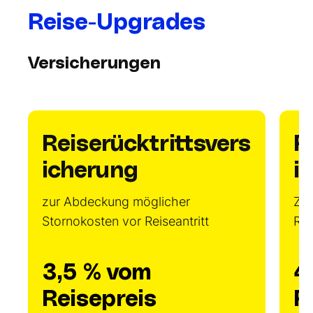
Reise-Upgrades
Versicherungen
Reiserücktrittsvers
R
icherung
i
zur Abdeckung möglicher
Zus
Stornokosten vor Reiseantritt
Re
3,5 % vom
4
Reisepreis
R