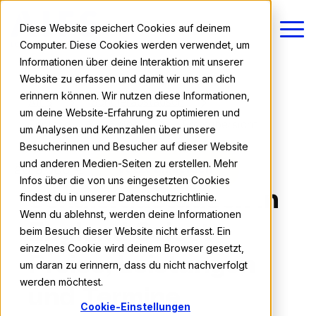
Diese Website speichert Cookies auf deinem
Computer. Diese Cookies werden verwendet, um
Informationen über deine Interaktion mit unserer
Website zu erfassen und damit wir uns an dich
erinnern können. Wir nutzen diese Informationen,
AIFS
Schüleraustausch
um deine Website-Erfahrung zu optimieren und
England
Select
Preisübersicht
um Analysen und Kennzahlen über unsere
Besucherinnen und Besucher auf dieser Website
Preise, Leistungen & Termine
und anderen Medien-Seiten zu erstellen. Mehr
ab 9.000 €
Jetzt anmelden
Infos über die von uns eingesetzten Cookies
Schüleraustausch in
findest du in unserer Datenschutzrichtlinie.
Wenn du ablehnst, werden deine Informationen
England Select -
beim Besuch dieser Website nicht erfasst. Ein
einzelnes Cookie wird deinem Browser gesetzt,
Preise, Leistungen
um daran zu erinnern, dass du nicht nachverfolgt
werden möchtest.
und Termine
Cookie-Einstellungen