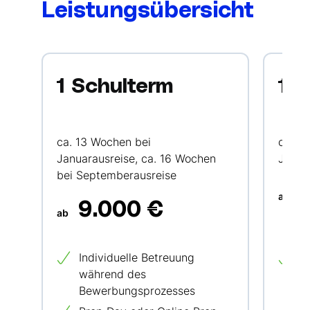
Leistungsübersicht
1 Schulterm
1 
ca. 13 Wochen bei
ca. 2
Januarausreise, ca. 16 Wochen
Janua
bei Septemberausreise
1
ab
9.000 €
ab
Individuelle Betreuung
I
während des
w
Bewerbungsprozesses
B