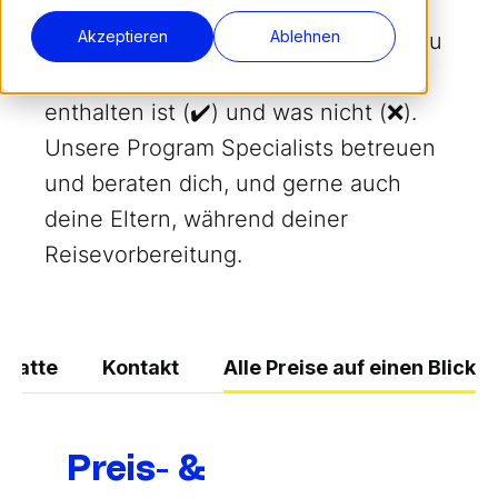
Akzeptieren
Ablehnen
Hier findest du alle wichtigen Infos zu
unseren Preisen und was darin
enthalten ist (✔️) und was nicht (❌).
Unsere Program Specialists betreuen
und beraten dich, und gerne auch
deine Eltern, während deiner
Reisevorbereitung.
abatte
Kontakt
Alle Preise auf einen Blick
Preis- &