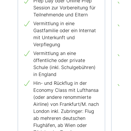
Prep Day oder Online Prep
P
Session zur Vorbereitung für
S
Teilnehmende und Eltern
T
Vermittlung in eine
V
Gastfamilie oder ein Internat
G
mit Unterkunft und
m
Verpflegung
V
Vermittlung an eine
V
öffentliche oder private
ö
Schule (inkl. Schulgebühren)
S
in England
i
Hin- und Rückflug in der
H
Economy Class mit Lufthansa
E
(oder andere renommierte
(
Airline) von Frankfurt/M. nach
A
London inkl. Zubringer: Flug
L
ab mehreren deutschen
a
Flughäfen, ab Wien oder
F