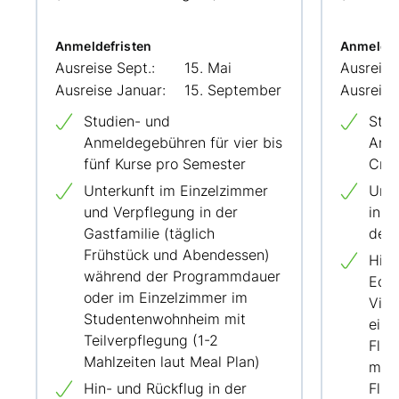
Anmeldefristen
Anmeldef
Ausreise Sept.:
15. Mai
Ausreise
Ausreise Januar:
15. September
Ausreise
Studien- und
Stud
Anmeldegebühren für vier bis
Anme
fünf Kurse pro Semester
Cred
Unterkunft im Einzelzimmer
Unte
und Verpflegung in der
inkl
Gastfamilie (täglich
der
Frühstück und Abendessen)
Hin-
während der Programmdauer
Eco
oder im Einzelzimmer im
Vict
Studentenwohnheim mit
eine
Teilverpflegung (1-2
Flug
Mahlzeiten laut Meal Plan)
meh
Hin- und Rückflug in der
Flug