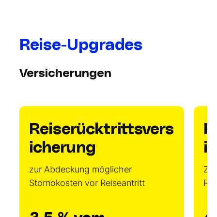
Reise-Upgrades
Versicherungen
Reiserücktrittsvers
R
icherung
i
zur Abdeckung möglicher
Zus
Stornokosten vor Reiseantritt
Re