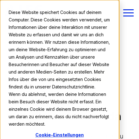
Diese Website speichert Cookies auf deinem
Computer. Diese Cookies werden verwendet, um
Informationen über deine Interaktion mit unserer
Website zu erfassen und damit wir uns an dich
erinnern können. Wir nutzen diese Informationen,
AIFS
Studieren im Ausland
um deine Website-Erfahrung zu optimieren und
Kanada
Preisübersicht
um Analysen und Kennzahlen über unsere
Besucherinnen und Besucher auf dieser Website
Preise, Leistungen & Termine
und anderen Medien-Seiten zu erstellen. Mehr
ab 13.200 €
Jetzt anmelden
Infos über die von uns eingesetzten Cookies
Preise und
findest du in unserer Datenschutzrichtlinie.
Wenn du ablehnst, werden deine Informationen
Leistungen -
beim Besuch dieser Website nicht erfasst. Ein
einzelnes Cookie wird deinem Browser gesetzt,
Studieren in Kanada
um daran zu erinnern, dass du nicht nachverfolgt
werden möchtest.
Cookie-Einstellungen
Hier findest du alle wichtigen Infos zu