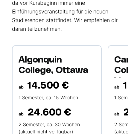
da vor Kursbeginn immer eine
Einführungsveranstaltung für die neuen
Studierenden stattfindet. Wir empfehlen dir
daran teilzunehmen.
Algonquin
Cam
College, Ottawa
Coll
Vanc
14.500 €
13
ab
ab
1 Semester, ca. 15 Wochen
1 Semest
24.600 €
22
ab
ab
2 Semester, ca. 30 Wochen
2 Semest
(aktuell nicht verfügbar)
(aktuell 