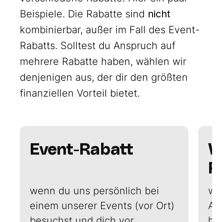
Beispiele. Die Rabatte sind
nicht
kombinierbar, außer im Fall des Event-
Rabatts. Solltest du Anspruch auf
mehrere Rabatte haben, wählen wir
denjenigen aus, der dir den größten
finanziellen Vorteil bietet.
Event-Rabatt
W
R
wenn du uns persönlich bei
w
e
einem unserer Events (vor Ort)
AI
besuchst und dich vor
ha