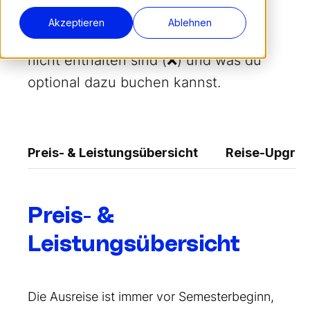
unseren Preisen und was darin
Akzeptieren
Ablehnen
enthalten ist (✔️), welche Leistungen
nicht enthalten sind (❌) und was du
optional dazu buchen kannst.
Preis- & Leistungsübersicht
Reise-Upgra
Preis- &
Leistungsübersicht
Die Ausreise ist immer vor Semesterbeginn,