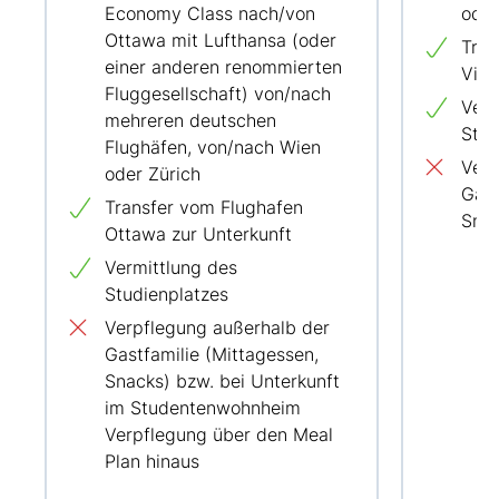
Economy Class nach/von
oder
Ottawa mit Lufthansa (oder
Tran
einer anderen renommierten
Vict
Fluggesellschaft) von/nach
Verm
mehreren deutschen
Stud
Flughäfen, von/nach Wien
Verp
oder Zürich
Gast
Transfer vom Flughafen
Snac
Ottawa zur Unterkunft
Vermittlung des
Studienplatzes
Verpflegung außerhalb der
Gastfamilie (Mittagessen,
Snacks) bzw. bei Unterkunft
im Studentenwohnheim
Verpflegung über den Meal
Plan hinaus