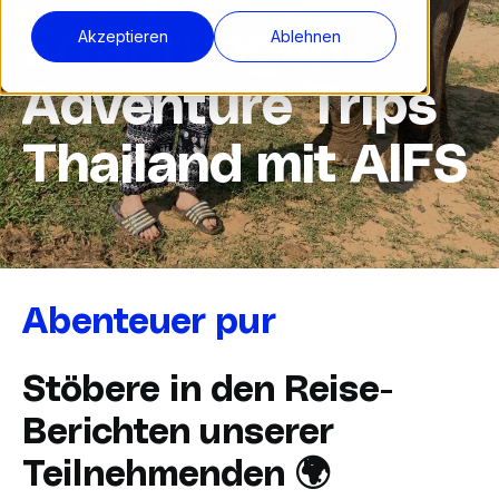
Erfahrungen
Akzeptieren
Ablehnen
Adventure Trips
Thailand mit AIFS
Abenteuer pur
Stöbere in den Reise-
Berichten unserer
Teilnehmenden 🌍