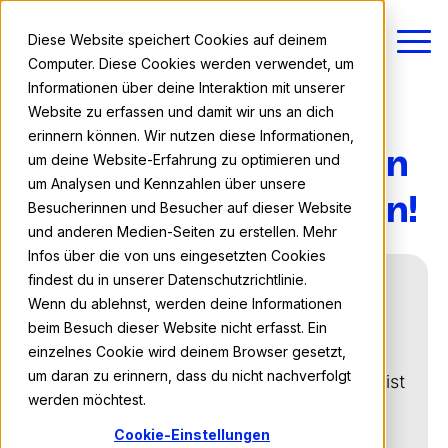
Diese Website speichert Cookies auf deinem
Computer. Diese Cookies werden verwendet, um
Informationen über deine Interaktion mit unserer
Website zu erfassen und damit wir uns an dich
erinnern können. Wir nutzen diese Informationen,
Jetzt für Studieren in
um deine Website-Erfahrung zu optimieren und
um Analysen und Kennzahlen über unsere
Schottland anmelden!
Besucherinnen und Besucher auf dieser Website
und anderen Medien-Seiten zu erstellen. Mehr
Infos über die von uns eingesetzten Cookies
findest du in unserer Datenschutzrichtlinie.
Wenn du ablehnst, werden deine Informationen
Dein erster Schritt an die
beim Besuch dieser Website nicht erfasst. Ein
University of St Andrews 🌄
einzelnes Cookie wird deinem Browser gesetzt,
um daran zu erinnern, dass du nicht nachverfolgt
Bitte fülle diese kurze Anmeldung aus, sie ist
werden möchtest.
völlig
kostenlos
und
unverbindlich
. Wir
Cookie-Einstellungen
melden uns in den nächsten Tagen bei dir,