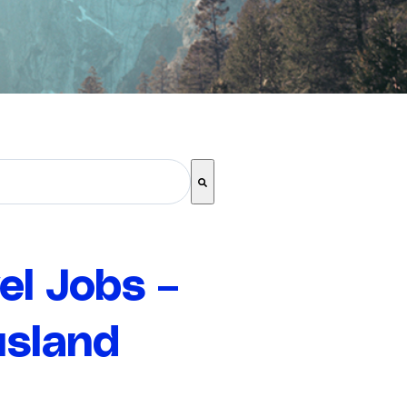
el Jobs –
usland