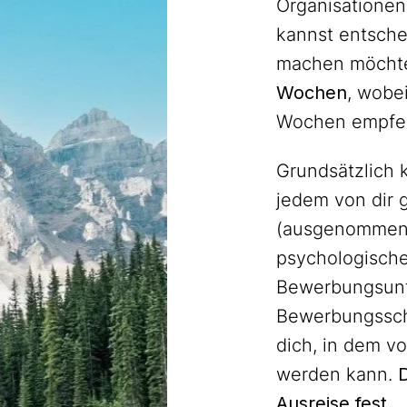
Organisatione
kannst entsche
machen möchte
Wochen
, wobei
Wochen empfe
Grundsätzlich k
jedem von dir
(ausgenommen 
psychologische
Bewerbungsunt
Bewerbungsschr
dich, in dem v
werden kann.
D
Ausreise fest.