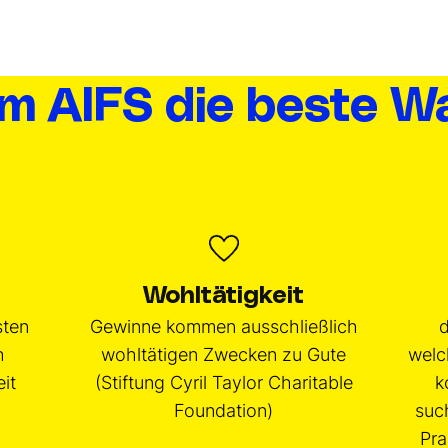
 AIFS die beste Wa
Wohltätigkeit
sten
Gewinne kommen ausschließlich
d
h
wohltätigen Zwecken zu Gute
welc
it
(Stiftung Cyril Taylor Charitable
k
Foundation)
suc
Pra