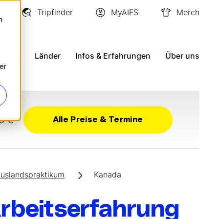
Tripfinder
MyAIFS
Merch
n
ramme
Länder
Infos & Erfahrungen
Über uns
er
0 €
Alle Preise & Termine
uslandspraktikum
Kanada
rbeitserfahrung