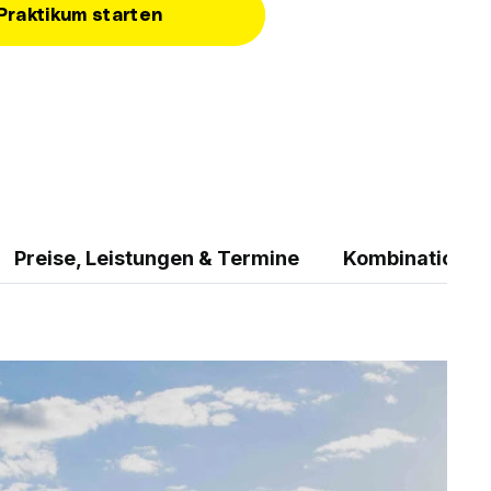
Praktikum starten
Preise, Leistungen & Termine
Kombinationsm