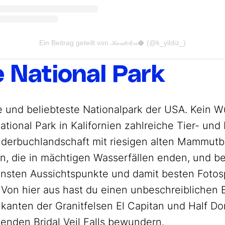
Ein Beitrag geteilt von 𝒦𝒶𝓇𝒹𝑒𝓁𝑒𝓃🥥 (@k_yildiz_)
e National Park
e und beliebteste Nationalpark der USA. Kein 
tional Park in Kalifornien zahlreiche Tier- und
Bilderbuchlandschaft mit riesigen alten Mammut
n, die in mächtigen Wasserfällen enden, und b
nsten Aussichtspunkte und damit besten Fotosp
Von hier aus hast du einen unbeschreiblichen B
ilkanten der Granitfelsen El Capitan und Half 
senden Bridal Veil Falls bewundern.