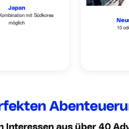
Japan
mbination mit Südkorea
Neuse
möglich
10 oder 
erfekten Abenteueru
 Interessen aus über 40 Adv