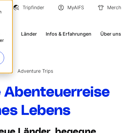
Tripfinder
MyAIFS
Merch
n
ramme
Länder
Infos & Erfahrungen
Über uns
er
Adventure Trips
e Abenteuerreise
nes Lebens
eue Länder, begegne