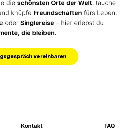
ke die
schönsten Orte der Welt
, tauche
und knüpfe
Freundschaften
fürs Leben.
e
oder
Singlereise
– hier erlebst du
ente, die bleiben
.
gsgespräch vereinbaren
Kontakt
FAQ