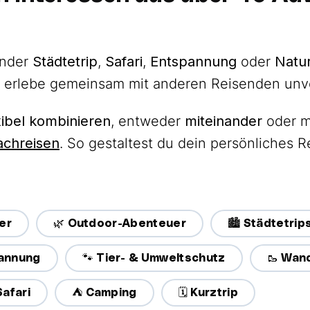
ender
Städtetrip
,
Safari
,
Entspannung
oder
Natu
erlebe gemeinsam mit anderen Reisenden unver
xibel kombinieren
, entweder
miteinander
oder m
achreisen
. So gestaltest du dein persönliches 
er
🌿 Outdoor-Abenteuer
🏙️ Städtetrip
spannung
🐾 Tier- & Umweltschutz
🥾 Wan
Safari
⛺ Camping
🗓️ Kurztrip