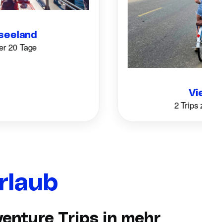
eland
20 Tage
Vietnam
2 Trips zur Ausw
rlaub
enture Trips in mehr