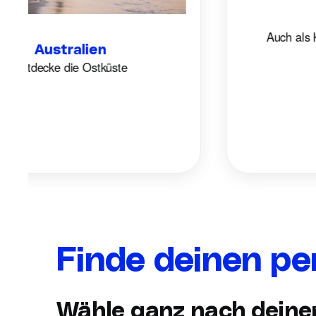
Auch als Ko
Australien
Entdecke die Ostküste
Finde deinen p
Wähle ganz nach deinen