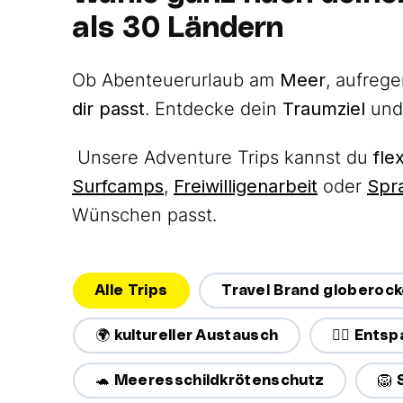
als 30 Ländern
Ob Abenteuerurlaub am
Meer
, aufreg
dir passt
. Entdecke dein
Traumziel
und 
Unsere Adventure Trips kannst du
fle
Surfcamps
,
Freiwilligenarbeit
oder
Spr
Wünschen passt.
Alle Trips
Travel Brand globerock
🌍 kultureller Austausch
🧘‍♀️ Ent
🐢 Meeresschildkrötenschutz
🦁 