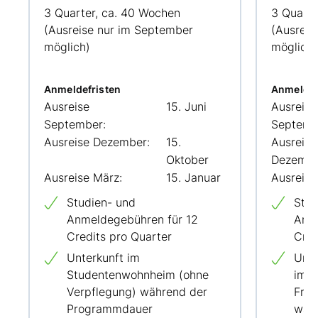
3 Quarter, ca. 40 Wochen
3 Quarte
(Ausreise nur im September
(Ausreis
möglich)
möglich)
Anmeldefristen
Anmeldef
Ausreise
15. Juni
Ausreise
September:
Septemb
Ausreise Dezember:
15.
Ausreise
Oktober
Dezembe
Ausreise März:
15. Januar
Ausreise
Studien- und
Stud
Anmeldegebühren für 12
Anme
Credits pro Quarter
Cred
Unterkunft im
Unte
Studentenwohnheim (ohne
im H
Verpflegung) während der
Früh
Programmdauer
wäh