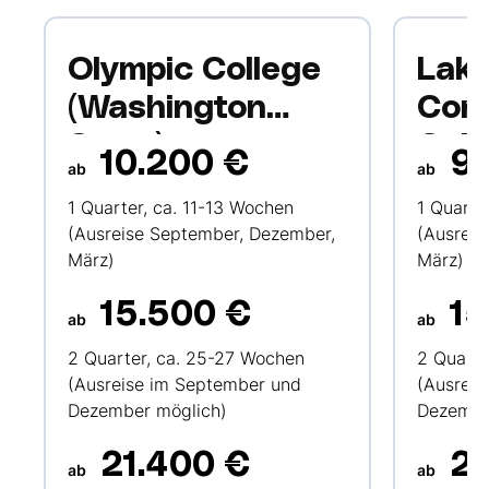
Olympic College
Lak
(Washington
Com
State)
Coll
10.200 €
9.
ab
ab
(Kali
1 Quarter, ca. 11-13 Wochen
1 Quarte
(Ausreise September, Dezember,
(Ausreis
März)
März)
15.500 €
15
ab
ab
2 Quarter, ca. 25-27 Wochen
2 Quarte
(Ausreise im September und
(Ausreis
Dezember möglich)
Dezembe
21.400 €
21
ab
ab