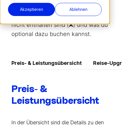
unseren Preisen und was darin
Akzeptieren
Ablehnen
enthalten ist (✔️), welche Leistungen
nicht enthalten sind (❌) und was du
optional dazu buchen kannst.
Preis- & Leistungsübersicht
Reise-Upgra
Preis- &
Leistungsübersicht
In der Übersicht sind die Details zu den