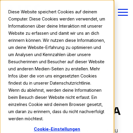
Diese Website speichert Cookies auf deinem
Computer. Diese Cookies werden verwendet, um
Informationen über deine Interaktion mit unserer
Website zu erfassen und damit wir uns an dich
erinnern können. Wir nutzen diese Informationen,
AIFS
Studieren im Ausland
um deine Website-Erfahrung zu optimieren und
USA
Preisübersicht
um Analysen und Kennzahlen über unsere
Besucherinnen und Besucher auf dieser Website
Preise, Leistungen & Termine
und anderen Medien-Seiten zu erstellen. Mehr
ab 9.900 €
Jetzt anmelden
Infos über die von uns eingesetzten Cookies
Preise und
findest du in unserer Datenschutzrichtlinie.
Wenn du ablehnst, werden deine Informationen
Leistungen -
beim Besuch dieser Website nicht erfasst. Ein
einzelnes Cookie wird deinem Browser gesetzt,
Studieren in den USA
um daran zu erinnern, dass du nicht nachverfolgt
werden möchtest.
Cookie-Einstellungen
Hier findest du alle wichtigen Infos zu