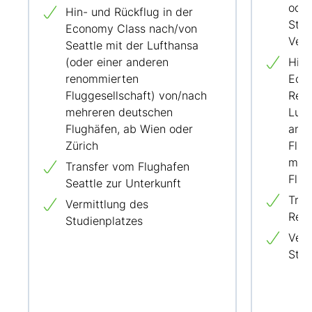
oder
Hin- und Rückflug in der
Stu
Economy Class nach/von
Verp
Seattle mit der Lufthansa
(oder einer anderen
Hin-
renommierten
Eco
Fluggesellschaft) von/nach
Reno
mehreren deutschen
Luft
Flughäfen, ab Wien oder
and
Zürich
Flug
meh
Transfer vom Flughafen
Flug
Seattle zur Unterkunft
Tran
Vermittlung des
Reno
Studienplatzes
Verm
Stud