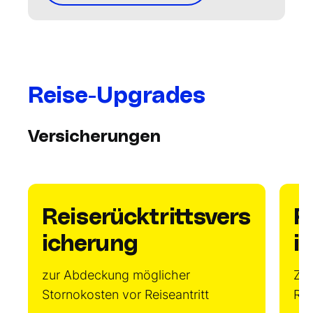
Reise-Upgrades
Versicherungen
Reiserücktrittsvers
R
icherung
i
zur Abdeckung möglicher
Zus
Stornokosten vor Reiseantritt
Re