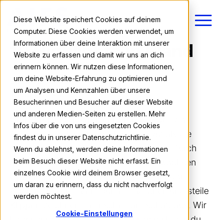
Diese Website speichert Cookies auf deinem
Computer. Diese Cookies werden verwendet, um
Informationen über deine Interaktion mit unserer
10 Highlights in Irland
Website zu erfassen und damit wir uns an dich
erinnern können. Wir nutzen diese Informationen,
um deine Website-Erfahrung zu optimieren und
Lena von AIFS
um Analysen und Kennzahlen über unsere
18.06.2024 13:59
Besucherinnen und Besucher auf dieser Website
und anderen Medien-Seiten zu erstellen. Mehr
Grün, grün und noch mehr grün – soweit das
Infos über die von uns eingesetzten Cookies
Auge reicht. Irland hat sich seinen Ruf als die
findest du in unserer Datenschutzrichtlinie.
„grüne Insel Europas“ mehr als verdient. Durch
Wenn du ablehnst, werden deine Informationen
beim Besuch dieser Website nicht erfasst. Ein
die gleichmäßigen Klimaverhältnisse wachsen
einzelnes Cookie wird deinem Browser gesetzt,
Gräser und Moose hier das ganze Jahr über.
um daran zu erinnern, dass du nicht nachverfolgt
Aber auch viele Seen, bunte Städtchen und steile
werden möchtest.
Klippen zeichnen die irische Landschaft aus. Wir
Cookie-Einstellungen
haben für dich 10 Highlights gesammelt, die du