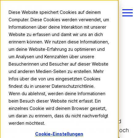
Diese Website speichert Cookies auf deinem
Computer. Diese Cookies werden verwendet, um
Informationen über deine Interaktion mit unserer
Verkehrsregeln in
Website zu erfassen und damit wir uns an dich
erinnern können. Wir nutzen diese Informationen,
Australien und
um deine Website-Erfahrung zu optimieren und
um Analysen und Kennzahlen über unsere
Neuseeland
Besucherinnen und Besucher auf dieser Website
und anderen Medien-Seiten zu erstellen. Mehr
AIFS Team
Infos über die von uns eingesetzten Cookies
findest du in unserer Datenschutzrichtlinie.
06.08.2025 10:45
Wenn du ablehnst, werden deine Informationen
beim Besuch dieser Website nicht erfasst. Ein
Unendliche Weiten, beeindruckende
einzelnes Cookie wird deinem Browser gesetzt,
Landschaften und eine einmalige Tierwelt: In
um daran zu erinnern, dass du nicht nachverfolgt
Australien und Neuseeland gibt es rechts und
werden möchtest.
links abseits der Straßen einiges zu sehen. Doch
Cookie-Einstellungen