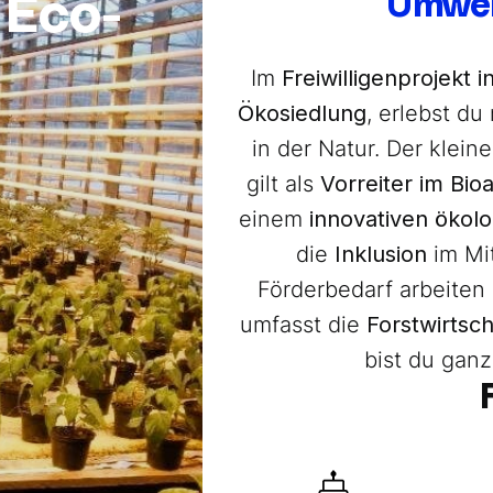
Umwel
 Eco-
Im
Freiwilligenprojekt i
Ökosiedlung
, erlebst d
in der Natur. Der klei
gilt als
Vorreiter im Bi
einem
innovativen ökol
die
Inklusion
im Mi
Förderbedarf arbeiten 
umfasst die
Forstwirtsc
bist du ganz