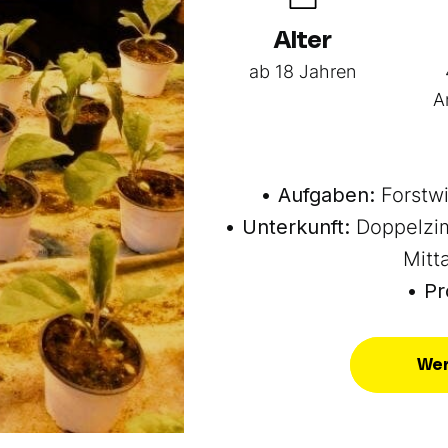
Alter
ab 18 Jahren
A
• Aufgaben:
Forstwi
• Unterkunft:
Doppelzim
Mitt
• Pr
Wer