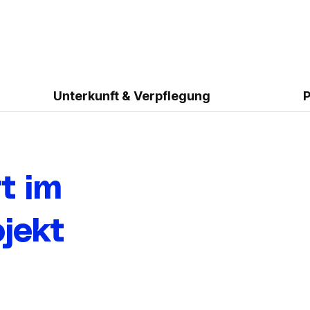
Unterkunft & Verpflegung
P
t im
ojekt