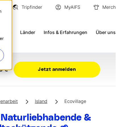
Tripfinder
MyAIFS
Merch
n
ramme
Länder
Infos & Erfahrungen
Über uns
er
0 €
Jetzt anmelden
genarbeit
Island
Ecovillage
r Naturliebhabende &