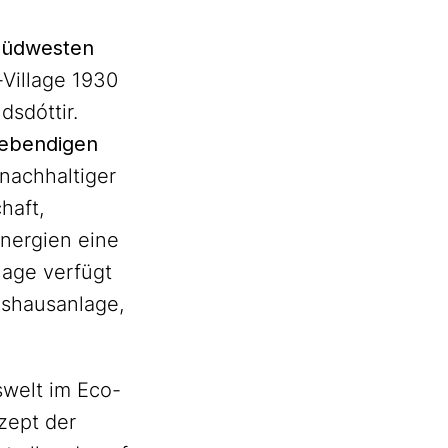
üdwesten
Village 1930
dsdóttir.
lebendigen
 nachhaltiger
haft,
nergien eine
lage verfügt
shausanlage,
swelt im Eco-
nzept der