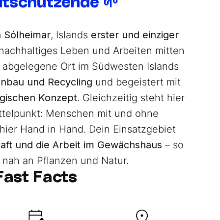
tschützende 🌱
n
Sólheimar
, Islands
erster und einziger
u nachhaltiges Leben und Arbeiten mitten
ne abgelegene Ort im Südwesten Islands
oanbau und Recycling
und begeistert mit
ogischen Konzept
. Gleichzeitig steht hier
ttelpunkt: Menschen mit und ohne
hier Hand in Hand. Dein Einsatzgebiet
haft und die Arbeit im Gewächshaus
– so
 nah an Pflanzen und Natur.
Fast Facts