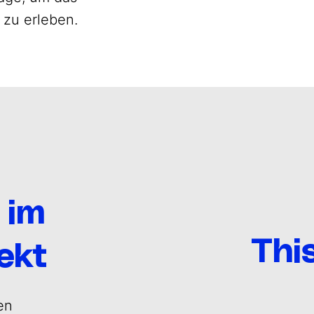
 zu erleben.
 im
Thi
ekt
en