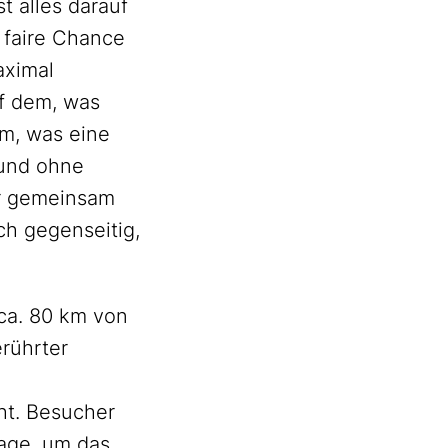
st alles darauf
 faire Chance
aximal
uf dem, was
em, was eine
 und ohne
er gemeinsam
ch gegenseitig,
 ca. 80 km von
erührter
e
ht. Besucher
lage, um das