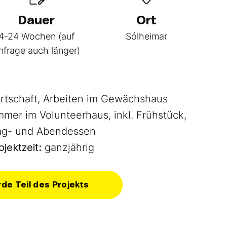
Dauer
Ort
4-24 Wochen (auf
Sólheimar
nfrage auch länger)
rtschaft, Arbeiten im Gewächshaus
mer im Volunteerhaus, inkl. Frühstück,
ag- und Abendessen
ojektzeit:
ganzjährig
de Teil des Projekts