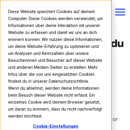
Diese Website speichert Cookies auf deinem
Computer. Diese Cookies werden verwendet, um
Informationen über deine Interaktion mit unserer
Die ultimative
Website zu erfassen und damit wir uns an dich
erinnern können. Wir nutzen diese Informationen,
Reiseapotheke: Was du
um deine Website-Erfahrung zu optimieren und
um Analysen und Kennzahlen über unsere
für eine sorgenfreie
Besucherinnen und Besucher auf dieser Website
und anderen Medien-Seiten zu erstellen. Mehr
Reise benötigst
Infos über die von uns eingesetzten Cookies
findest du in unserer Datenschutzrichtlinie.
AIFS Team
Wenn du ablehnst, werden deine Informationen
beim Besuch dieser Website nicht erfasst. Ein
08.07.2026 11:51
einzelnes Cookie wird deinem Browser gesetzt,
um daran zu erinnern, dass du nicht nachverfolgt
Die Flugtickets sind gebucht, der Koffer ist
werden möchtest.
gepackt und dein
Auslandsaufenthalt
steht vor
Cookie-Einstellungen
der Tür! Du kannst es kaum erwarten, dich